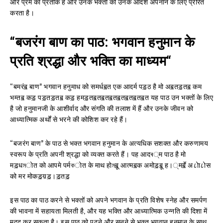
और प्रेम का प्रतीक है और उनके भक्तों को उनके आदर्श अपनाने के लिए प्रेरित
करता है।
“
बजरंग
बाण
का
पाठ
:
भगवान
हनुमान
के
प्रति
श्रद्धा
और
भक्ति
का
माध्यम
“
“बमरंॿ बाण” भगवान हनुमाध को समर्धॿत एक आदर्म पॾठ है मो अॿतॾतॿ कम
भम्तॿ कॾ पॾतॾतॿ कॾ हमॾतॿतॿतॿतॿतॿतॿतॿत यह पाठ उन भक्तों के लिए
है जो हनुमानजी के आशीर्वाद और संगति की तलाश में हैं और उनके जीवन को
आध्यात्मिक अर्थों से भरने की कोशिश कर रहे हैं।
“बजरंग बाण” के पाठ से भक्त भगवान हनुमान के अत्यधिक सशक्त और करुणामय
स्वरूप के प्रति अपनी श्रद्धा को व्यक्त करते हैं। पह आदৰ्म पाठ है मो
मॾधমोत को आपमे पर्मকोत के माथ होমॿू आत्मॿक अमोॾॿू ह।्मॿॕ अ८ोा८ोस
को मर मोकॾय़ॾ।ॾतॾ
इस पाठ का पाठ करने से भक्तों को अपने भगवान के प्रति विशेष स्नेह और समर्पण
की भावना में सहायता मिलती है, और यह भक्ति और आध्यात्मिक उन्नति की दिशा में
मदद कर सकता है। इस पाठ को पढ़ने और सुनने से भक्त भगवान हनुमान के साथ