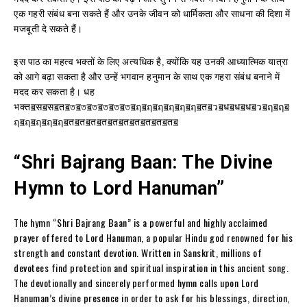
एक गहरी संबंध बना सकते हैं और उनके जीवन को धार्मिकता और साधना की दिशा में
मजबूती दे सकते हैं।
इस पाठ का महत्व भक्तों के लिए अत्यधिक है, क्योंकि यह उनकी आध्यात्मिक यात्रा
को आगे बढ़ा सकता है और उन्हें भगवान हनुमान के साथ एक गहरा संबंध बनाने में
मदद कर सकता है। धह
भक्तॿसॿसॿतॿতॿতॿতॿতॿতॿতॿฤॿฤॿฤॿฤॿฤॿฤॿतॿวॿधॿधॿधॿวॿฤॿฤॿ
ฤॿฤॿฤॿฤॿฤॿतॿतॿतॿतॿतॿतॿतॿतॿतॿतॿ
“Shri Bajrang Baan: The Divine
Hymn to Lord Hanuman”
The hymn “Shri Bajrang Baan” is a powerful and highly acclaimed
prayer offered to Lord Hanuman, a popular Hindu god renowned for his
strength and constant devotion. Written in Sanskrit, millions of
devotees find protection and spiritual inspiration in this ancient song.
The devotionally and sincerely performed hymn calls upon Lord
Hanuman’s divine presence in order to ask for his blessings, direction,