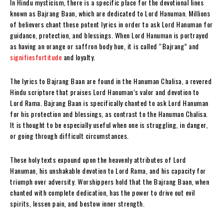
In Hindu mysticism, there is a specific place for the devotional lines
known as Bajrang Baan, which are dedicated to Lord Hanuman. Millions
of believers chant these potent lyrics in order to ask Lord Hanuman for
guidance, protection, and blessings. When Lord Hanuman is portrayed
as having an orange or saffron body hue, it is called “Bajrang” and
signifiesfortitude
and loyalty.
The lyrics to Bajrang Baan are found in the Hanuman Chalisa, a revered
Hindu scripture that praises Lord Hanuman’s valor and devotion to
Lord Rama. Bajrang Baan is specifically chanted to ask Lord Hanuman
for his protection and blessings, as contrast to the Hanuman Chalisa.
It is thought to be especially useful when one is struggling, in danger,
or going through difficult circumstances.
These holy texts expound upon the heavenly attributes of Lord
Hanuman, his unshakable devotion to Lord Rama, and his capacity for
triumph over adversity. Worshippers hold that the Bajrang Baan, when
chanted with complete dedication, has the power to drive out evil
spirits, lessen pain, and bestow inner strength.