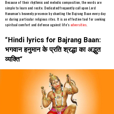
Because of their rhythmic and melodic composition, the words are
simple to learn and recite. Dedicatedfrequently call upon Lord
Hanuman’s heavenly presence by chanting the Bajrang Baan every day
or during particular religious rites. It is an effective tool for seeking
spiritual comfort and defense against life’s
adversities
.
“Hindi lyrics for Bajrang Baan:
भगवान
हनुमान
के
प्रति
श्रद्धा
का
अद्भुत
व्यक्ति
“